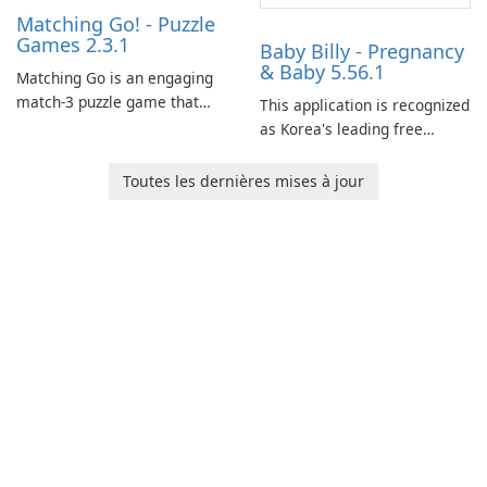
Matching Go! - Puzzle
Games 2.3.1
Baby Billy - Pregnancy
& Baby 5.56.1
Matching Go is an engaging
match-3 puzzle game that
This application is recognized
invites players to join Chloe
as Korea's leading free
and her charming corgi,
platform for pregnancy and
Ollie, on an adventurous
baby tracking, offering
Toutes les dernières mises à jour
journey across diverse
essential healthcare tips and
landscapes.
doctor-approved articles.