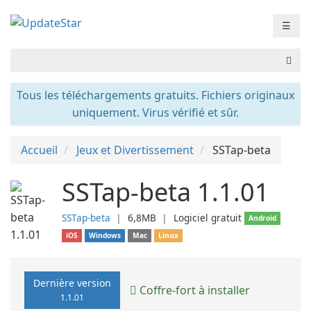
☰
Tous les téléchargements gratuits. Fichiers originaux
uniquement. Virus vérifié et sûr.
Accueil
Jeux et Divertissement
SSTap-beta
SSTap-beta 1.1.01
SSTap-beta
❘
6,8MB
❘
Logiciel gratuit
Android
iOS
Windows
Mac
Linux
Dernière version
Coffre-fort à installer
1.1.01