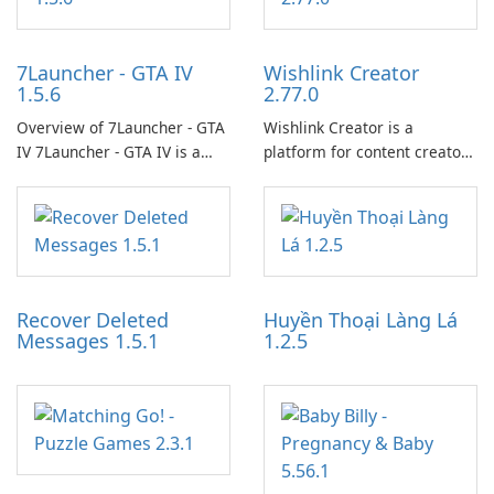
7Launcher - GTA IV
Wishlink Creator
1.5.6
2.77.0
Overview of 7Launcher - GTA
Wishlink Creator is a
IV 7Launcher - GTA IV is a
platform for content creators
specialized software
designed to monetize their
application designed to
work through built-in brand
optimize the gaming
partnerships and integrated
experience for Grand Theft
tools for content distribution
Auto IV.
and audience engagement.
Recover Deleted
Huyền Thoại Làng Lá
Messages 1.5.1
1.2.5