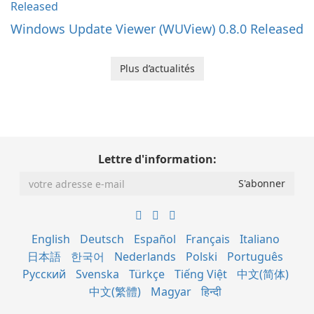
Windows Update Viewer (WUView) 0.8.0 Released
Plus d’actualités
Lettre d'information:
English
Deutsch
Español
Français
Italiano
日本語
한국어
Nederlands
Polski
Português
Русский
Svenska
Türkçe
Tiếng Việt
中文(简体)
中文(繁體)
Magyar
हिन्दी