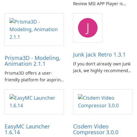
Review MSI APP Player is
고 기능이 풍부한 전자책 관리
MSI’s Windows Android
도구입니다. 이 무료 오픈 소스
emulator built atop the
소프트웨어는 사용자에게 다양
J
BlueStacks engine and tuned
한 장치와 전자책 형식에서 전
for MSI hardware.
자책을 구성, 변환, 편집 및 동
기화하기 위한 포괄적인 솔루션
을 제공합니다.
Junk Jack Retro 1.3.1
Prisma3D - Modeling,
Animation 2.1.1
If you don't already own Junk
Jack, we highly recommend
Prisma3D offers a user-
purchasing it before
friendly platform for aspiring
considering Junk Jack Retro.
3D creators to bring their
This game is where it all
imagination to life. With a
began! Junk Jack Retro,
wide range of tools and
formerly known as Junk Jack,
features, this app allows
now offers widescreen
users to easily design 3D
support.
models and generate
EasyMC Launcher
Cisdem Video
captivating animated scenes.
1.6.14
Compressor 3.0.0