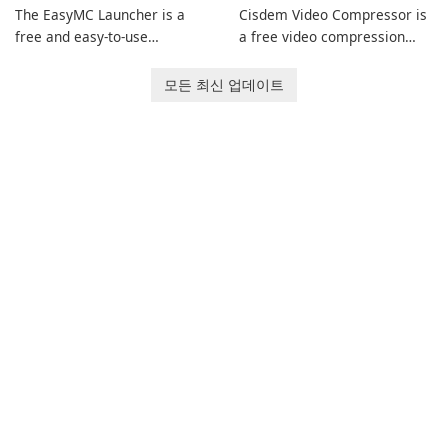
The EasyMC Launcher is a
Cisdem Video Compressor is
free and easy-to-use
a free video compression
Minecraft launcher
software for Mac. It allows
developed by EasyMC. It
users to compress media
모든 최신 업데이트
allows Minecraft players to
files by setting the
quickly and easily access
percentage, target file size,
their favorite servers and
and file parameters to
mods with just a few clicks.
ensure satisfactory results.