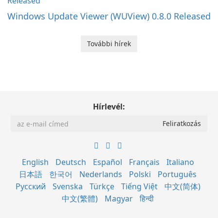
Windows Update Viewer (WUView) 0.8.0 Released
További hírek
Hírlevél:
English
Deutsch
Español
Français
Italiano
日本語
한국어
Nederlands
Polski
Português
Русский
Svenska
Türkçe
Tiếng Việt
中文(简体)
中文(繁體)
Magyar
हिन्दी