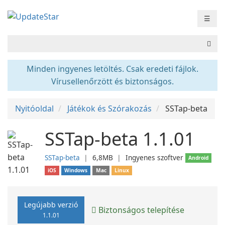
☰
Minden ingyenes letöltés. Csak eredeti fájlok.
Vírusellenőrzött és biztonságos.
Nyitóoldal
Játékok és Szórakozás
SSTap-beta
SSTap-beta 1.1.01
SSTap-beta
❘
6,8MB
❘
Ingyenes szoftver
Android
iOS
Windows
Mac
Linux
Legújabb verzió
Biztonságos telepítése
1.1.01