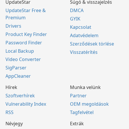
UpdateStar
Súgó & visszajelzés
UpdateStar Free &
DMCA
Premium
GYIK
Drivers
Kapcsolat
Product Key Finder
Adatvédelem
Password Finder
Szerződések törlése
Local Backup
Visszatérítés
Video Converter
SigParser
AppCleaner
Hírek
Munka velünk
Szoftverhírek
Partner
Vulnerability Index
OEM megoldások
RSS
Tagfelvétel
Névjegy
Extrák